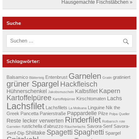
Hausgemachte Fischstäbchen »
Suche
Schlagwörter:
Garnelen
Balsamico
Entenbrust
gratiniert
Blätterteig
Gratin
grüner Spargel
Hackfleisch
Kapern
Hühnerschenkel
Kalbsfilet
Jakobsmuscheln
Kartoffelpüree
Lachs
Kirschtomaten
Kartoffelpürree
Lachsfilet
Lachsfilets
Linguine
Nik the
La Molisana
Pappardelle
Greek
Pancetta
Panierstraße
Pilze
Polpa
Queller
Rinderfilet
Reste lecker verwerten
Rotbarsch
rote
rustichella d'abruzzo
Savora-Senf
Savora-
Garnelen
Räucherlachs
Spagetti
Spaghetti
Shiitake
Senf-Dip
Spargel