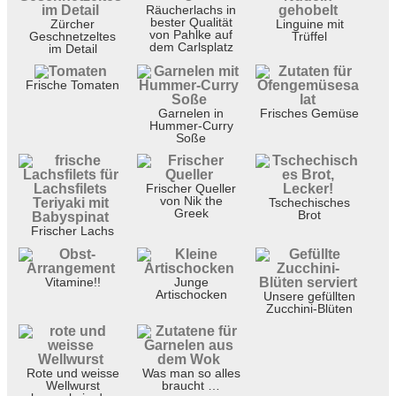
Räucherlachs in
bester Qualität
Zürcher
Linguine mit
von Pahlke auf
Geschnetzeltes
Trüffel
dem Carlsplatz
im Detail
Frische Tomaten
Garnelen in
Frisches Gemüse
Hummer-Curry
Soße
Frischer Queller
von Nik the
Tschechisches
Greek
Brot
Frischer Lachs
Vitamine!!
Junge
Artischocken
Unsere gefüllten
Zucchini-Blüten
Rote und weisse
Was man so alles
Wellwurst
braucht …