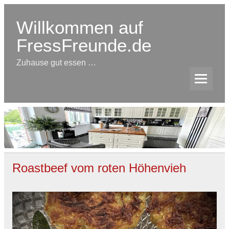
Skip
to
content
Willkommen auf
FressFreunde.de
Zuhause gut essen …
Roastbeef vom roten Höhenvieh