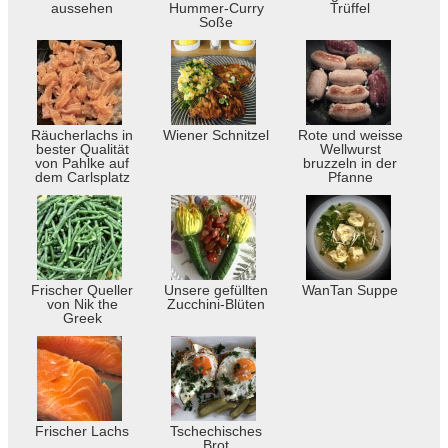
aussehen
Hummer-Curry
Trüffel
Soße
Räucherlachs in
Wiener Schnitzel
Rote und weisse
bester Qualität
Wellwurst
von Pahlke auf
bruzzeln in der
dem Carlsplatz
Pfanne
Frischer Queller
Unsere gefüllten
WanTan Suppe
von Nik the
Zucchini-Blüten
Greek
Frischer Lachs
Tschechisches
Brot