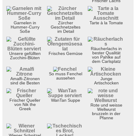
Frischer Lachs
Garnelen in
Zürcher
Tarte à la Tomate
Hummer-Curry
Geschnetzeltes
Soße
im Detail
Räucherlachs in
bester Qualität
Unsere gefüllten
Frisches Gemüse
von Pahlke auf
Zucchini-Blüten
dem Carlsplatz
So muss Fenchel
aussehen
Amalfi-Zitronen
Junge
sind die Besten
Artischocken
Frischer Queller
WanTan Suppe
von Nik the
Rote und weisse
Greek
Wellwurst
bruzzeln in der
Pfanne
Wiener Schnitzel