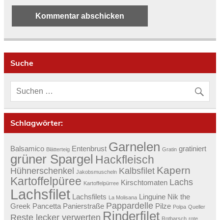
Suche
Schlagwörter:
Garnelen
Balsamico
Entenbrust
gratiniert
Blätterteig
Gratin
grüner Spargel
Hackfleisch
Kapern
Hühnerschenkel
Kalbsfilet
Jakobsmuscheln
Kartoffelpüree
Lachs
Kirschtomaten
Kartoffelpürree
Lachsfilet
Lachsfilets
Linguine
Nik the
La Molisana
Pappardelle
Greek
Pancetta
Panierstraße
Pilze
Polpa
Queller
Rinderfilet
Reste lecker verwerten
Rotbarsch
rote