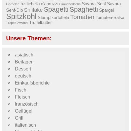
rustichella d'abruzzo
Savora-Senf
Savora-
Garnelen
Räucherlachs
Spagetti
Spaghetti
Shiitake
Senf-Dip
Spargel
Spitzkohl
Tomaten
Stampfkartoffeln
Tomaten-Salsa
Trüffelbutter
Tropea Zwiebel
Unsere Themen:
asiatisch
Beilagen
Dessert
deutsch
Einkaufsberichte
Fisch
Fleisch
französisch
Geflügel
Grill
italienisch