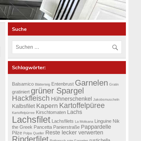
Suche
Schlagwörter:
Garnelen
Balsamico
Entenbrust
Blätterteig
Gratin
grüner Spargel
gratiniert
Hackfleisch
Hühnerschenkel
Jakobsmuscheln
Kartoffelpüree
Kapern
m
Kalbsfilet
Lachs
Kirschtomaten
Kartoffelpürree
Lachsfilet
Lachsfilets
Linguine
Nik
La Molisana
Pappardelle
the Greek
Pancetta
Panierstraße
Reste lecker verwerten
Pilze
Polpa
Queller
Rinderfilet
rustichella
Rotbarsch
rote Garnelen