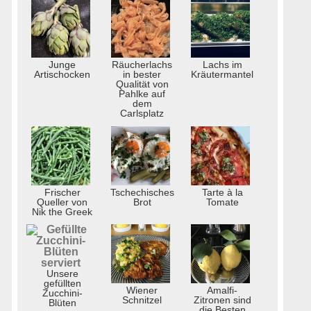
Junge
Räucherlachs
Lachs im
Artischocken
in bester
Kräutermantel
Qualität von
Pahlke auf
dem
Carlsplatz
Frischer
Tschechisches
Tarte à la
Queller von
Brot
Tomate
Nik the Greek
Unsere
gefüllten
Wiener
Amalfi-
Zucchini-
Schnitzel
Zitronen sind
Blüten
die Besten