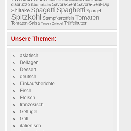
d'abruzzo
Savora-Senf
Savora-Senf-Dip
Räucherlachs
Spagetti
Spaghetti
Shiitake
Spargel
Spitzkohl
Tomaten
Stampfkartoffeln
Tomaten-Salsa
Trüffelbutter
Tropea Zwiebel
Unsere Themen:
asiatisch
Beilagen
Dessert
deutsch
Einkaufsberichte
Fisch
Fleisch
französisch
Geflügel
Grill
italienisch