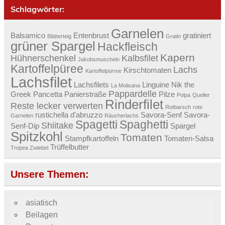
Schlagwörter:
Garnelen
Balsamico
Entenbrust
gratiniert
Blätterteig
Gratin
grüner Spargel
Hackfleisch
Kapern
Hühnerschenkel
Kalbsfilet
Jakobsmuscheln
Kartoffelpüree
Lachs
Kirschtomaten
Kartoffelpürree
Lachsfilet
Lachsfilets
Linguine
Nik the
La Molisana
Pappardelle
Greek
Pancetta
Panierstraße
Pilze
Polpa
Queller
Rinderfilet
Reste lecker verwerten
Rotbarsch
rote
rustichella d'abruzzo
Savora-Senf
Savora-
Garnelen
Räucherlachs
Spagetti
Spaghetti
Shiitake
Senf-Dip
Spargel
Spitzkohl
Tomaten
Stampfkartoffeln
Tomaten-Salsa
Trüffelbutter
Tropea Zwiebel
Unsere Themen:
asiatisch
Beilagen