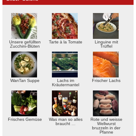
Unsere gefüllten
Tarte à la Tomate
Linguine mit
Zucchini-Blüten
Trüffel
WanTan Suppe
Lachs im
Frischer Lachs
Kräutermantel
Frisches Gemüse
Was man so alles
Rote und weisse
braucht …
Wellwurst
bruzzeln in der
Pfanne