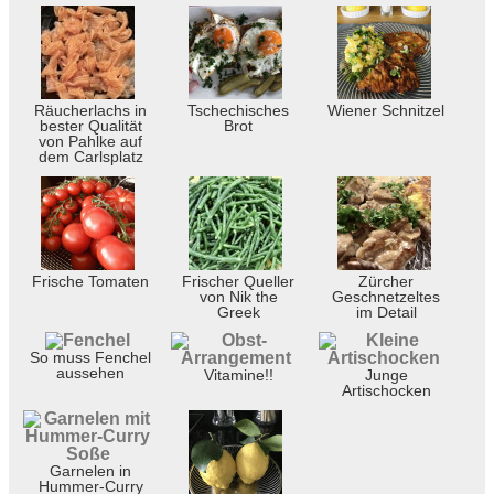
Räucherlachs in
Tschechisches
Wiener Schnitzel
bester Qualität
Brot
von Pahlke auf
dem Carlsplatz
Frische Tomaten
Frischer Queller
Zürcher
von Nik the
Geschnetzeltes
Greek
im Detail
So muss Fenchel
aussehen
Vitamine!!
Junge
Artischocken
Garnelen in
Hummer-Curry