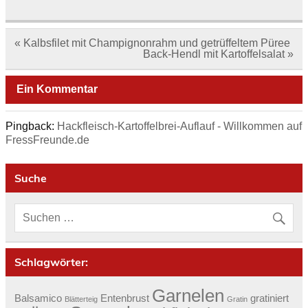
Beitragsnavigation
« Kalbsfilet mit Champignonrahm und getrüffeltem Püree
Back-Hendl mit Kartoffelsalat »
Ein Kommentar
Pingback:
Hackfleisch-Kartoffelbrei-Auflauf - Willkommen auf
FressFreunde.de
Suche
Schlagwörter:
Garnelen
Balsamico
Entenbrust
gratiniert
Blätterteig
Gratin