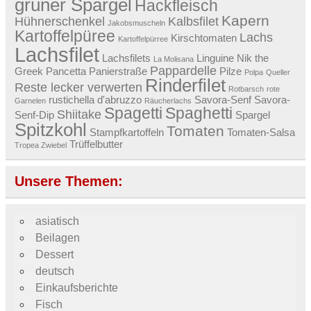
grüner Spargel
Hackfleisch
Kapern
Hühnerschenkel
Kalbsfilet
Jakobsmuscheln
Kartoffelpüree
Lachs
Kirschtomaten
Kartoffelpürree
Lachsfilet
Lachsfilets
Linguine
Nik the
La Molisana
Pappardelle
Greek
Pancetta
Panierstraße
Pilze
Polpa
Queller
Rinderfilet
Reste lecker verwerten
Rotbarsch
rote
rustichella d'abruzzo
Savora-Senf
Savora-
Garnelen
Räucherlachs
Spagetti
Spaghetti
Shiitake
Senf-Dip
Spargel
Spitzkohl
Tomaten
Stampfkartoffeln
Tomaten-Salsa
Trüffelbutter
Tropea Zwiebel
Unsere Themen:
asiatisch
Beilagen
Dessert
deutsch
Einkaufsberichte
Fisch