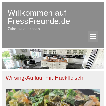
Skip
to
content
Willkommen auf
FressFreunde.de
Zuhause gut essen …
Wirsing-Auflauf mit Hackfleisch