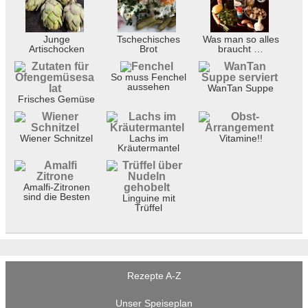
Junge
Tschechisches
Was man so alles
Artischocken
Brot
braucht …
So muss Fenchel
aussehen
WanTan Suppe
Frisches Gemüse
Wiener Schnitzel
Lachs im
Vitamine!!
Kräutermantel
Amalfi-Zitronen
sind die Besten
Linguine mit
Trüffel
Rezepte A-Z
Unser Speiseplan